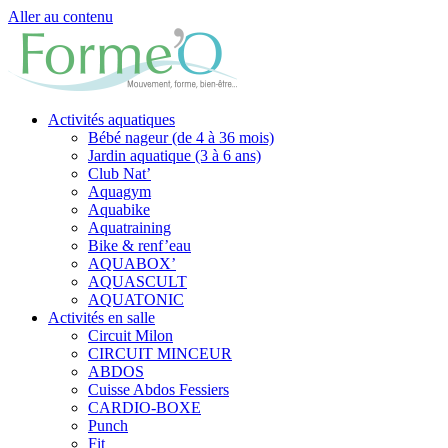
Aller au contenu
Activités aquatiques
Bébé nageur (de 4 à 36 mois)
Jardin aquatique (3 à 6 ans)
Club Nat’
Aquagym
Aquabike
Aquatraining
Bike & renf’eau
AQUABOX’
AQUASCULT
AQUATONIC
Activités en salle
Circuit Milon
CIRCUIT MINCEUR
ABDOS
Cuisse Abdos Fessiers
CARDIO-BOXE
Punch
Fit