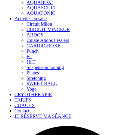
AQUABOX’
AQUASCULT
AQUATONIC
Activités en salle
Circuit Milon
CIRCUIT MINCEUR
ABDOS
Cuisse Abdos Fessiers
CARDIO-BOXE
Punch
Fit
HiiT
Suspension training
Pilates
Stretching
SWEET BALL
Yoga
CRYOTHÉRAPIE
TARIFS
COACHS
Contact
JE RÉSERVE MA SÉANCE