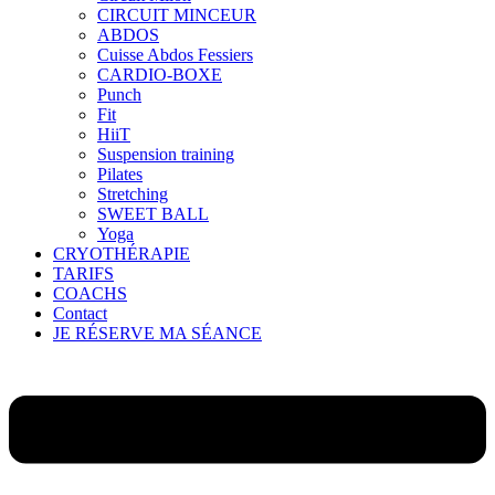
CIRCUIT MINCEUR
ABDOS
Cuisse Abdos Fessiers
CARDIO-BOXE
Punch
Fit
HiiT
Suspension training
Pilates
Stretching
SWEET BALL
Yoga
CRYOTHÉRAPIE
TARIFS
COACHS
Contact
JE RÉSERVE MA SÉANCE