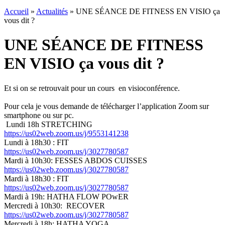
Accueil
»
Actualités
»
UNE SÉANCE DE FITNESS EN VISIO ça
vous dit ?
UNE SÉANCE DE FITNESS
EN VISIO ça vous dit ?
Et si on se retrouvait pour un cours en visioconférence.
Pour cela je vous demande de télécharger l’application Zoom sur
smartphone ou sur pc.
Lundi 18h STRETCHING
https://us02web.zoom.us/j/9553141238
Lundi à 18h30 : FIT
https://us02web.zoom.us/j/3027780587
Mardi à 10h30: FESSES ABDOS CUISSES
https://us02web.zoom.us/j/3027780587
Mardi à 18h30 : FIT
https://us02web.zoom.us/j/3027780587
Mardi à 19h: HATHA FLOW POwER
Mercredi à 10h30: RECOVER
https://us02web.zoom.us/j/3027780587
Mercredi à 18h: HATHA YOGA