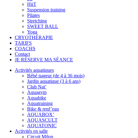
HiiT
Suspension training
Pilates
Stretching
SWEET BALL
Yoga
CRYOTHÉRAPIE
TARIFS
COACHS
Contact
JE RÉSERVE MA SÉANCE
Activités aquatiques
Bébé nageur (de 4 à 36 mois)
Jardin aquatique (3 à 6 ans)
Club Nat’
Aquagym
Aquabike
Aquatraining
Bike & renf’eau
AQUABOX’
AQUASCULT
AQUATONIC
Activités en salle
Circuit Milon