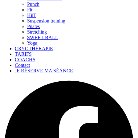
Punch
Fit
HiiT
Suspension training
Pilates
Stretching
SWEET BALL
Yoga
CRYOTHÉRAPIE
TARIFS
COACHS
Contact
JE RÉSERVE MA SÉANCE