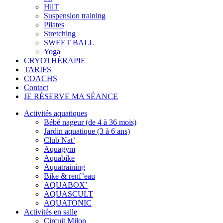
HiiT
Suspension training
Pilates
Stretching
SWEET BALL
Yoga
CRYOTHÉRAPIE
TARIFS
COACHS
Contact
JE RÉSERVE MA SÉANCE
Activités aquatiques
Bébé nageur (de 4 à 36 mois)
Jardin aquatique (3 à 6 ans)
Club Nat’
Aquagym
Aquabike
Aquatraining
Bike & renf’eau
AQUABOX’
AQUASCULT
AQUATONIC
Activités en salle
Circuit Milon