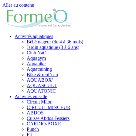
Aller au contenu
Activités aquatiques
Bébé nageur (de 4 à 36 mois)
Jardin aquatique (3 à 6 ans)
Club Nat’
Aquagym
Aquabike
Aquatraining
Bike & renf’eau
AQUABOX’
AQUASCULT
AQUATONIC
Activités en salle
Circuit Milon
CIRCUIT MINCEUR
ABDOS
Cuisse Abdos Fessiers
CARDIO-BOXE
Punch
Fit