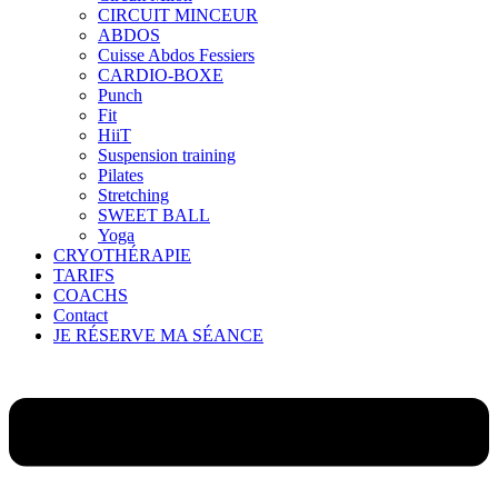
CIRCUIT MINCEUR
ABDOS
Cuisse Abdos Fessiers
CARDIO-BOXE
Punch
Fit
HiiT
Suspension training
Pilates
Stretching
SWEET BALL
Yoga
CRYOTHÉRAPIE
TARIFS
COACHS
Contact
JE RÉSERVE MA SÉANCE