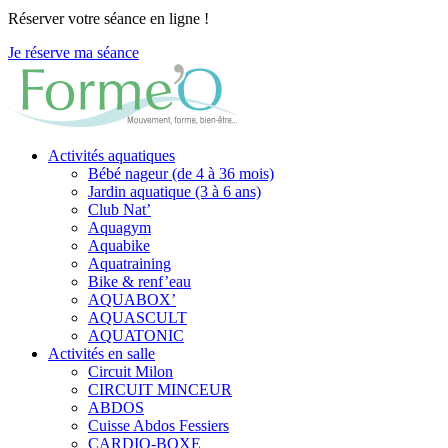
Réserver votre séance en ligne !
Je réserve ma séance
Activités aquatiques
Bébé nageur (de 4 à 36 mois)
Jardin aquatique (3 à 6 ans)
Club Nat’
Aquagym
Aquabike
Aquatraining
Bike & renf’eau
AQUABOX’
AQUASCULT
AQUATONIC
Activités en salle
Circuit Milon
CIRCUIT MINCEUR
ABDOS
Cuisse Abdos Fessiers
CARDIO-BOXE