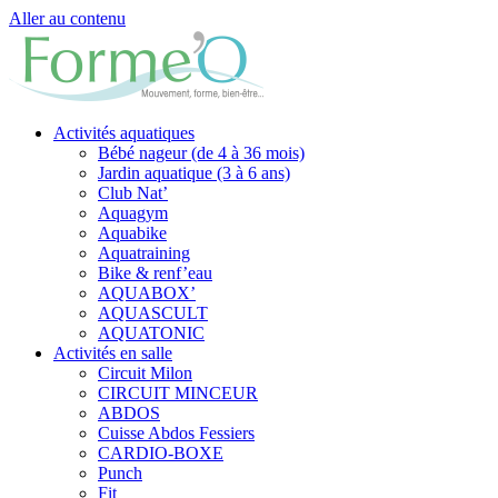
Aller au contenu
Activités aquatiques
Bébé nageur (de 4 à 36 mois)
Jardin aquatique (3 à 6 ans)
Club Nat’
Aquagym
Aquabike
Aquatraining
Bike & renf’eau
AQUABOX’
AQUASCULT
AQUATONIC
Activités en salle
Circuit Milon
CIRCUIT MINCEUR
ABDOS
Cuisse Abdos Fessiers
CARDIO-BOXE
Punch
Fit