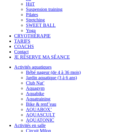
HiiT
Suspension training
Pilates
Stretching
SWEET BALL
Yoga
CRYOTHÉRAPIE
TARIFS
COACHS
Contact
JE RÉSERVE MA SÉANCE
Activités aquatiques
Bébé nageur (de 4 à 36 mois)
Jardin aquatique (3 à 6 ans)
Club Nat’
Aquagym
Aquabike
Aquatraining
Bike & renf’eau
AQUABOX’
AQUASCULT
AQUATONIC
Activités en salle
Circuit Milon