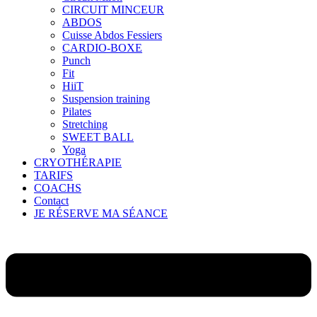
CIRCUIT MINCEUR
ABDOS
Cuisse Abdos Fessiers
CARDIO-BOXE
Punch
Fit
HiiT
Suspension training
Pilates
Stretching
SWEET BALL
Yoga
CRYOTHÉRAPIE
TARIFS
COACHS
Contact
JE RÉSERVE MA SÉANCE