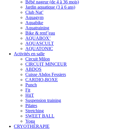
Bébé nageur (de 4 à 36 mois)
Jardin aquatique (3 à 6 ans)
Club Nat’
Aquagym
Aquabike
Aquatraining
Bike & renf’eau
AQUABOX’
AQUASCULT
AQUATONIC
Activités en salle
Circuit Milon
CIRCUIT MINCEUR
ABDOS
Cuisse Abdos Fessiers
CARDIO-BOXE
Punch
Fit
HiiT
Suspension training
Pilates
Stretching
SWEET BALL
Yoga
CRYOTHÉRAPIE