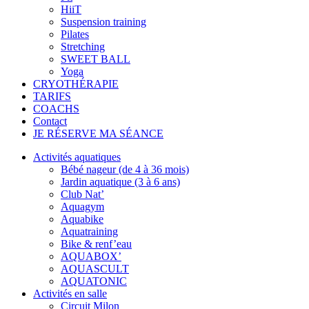
HiiT
Suspension training
Pilates
Stretching
SWEET BALL
Yoga
CRYOTHÉRAPIE
TARIFS
COACHS
Contact
JE RÉSERVE MA SÉANCE
Activités aquatiques
Bébé nageur (de 4 à 36 mois)
Jardin aquatique (3 à 6 ans)
Club Nat’
Aquagym
Aquabike
Aquatraining
Bike & renf’eau
AQUABOX’
AQUASCULT
AQUATONIC
Activités en salle
Circuit Milon