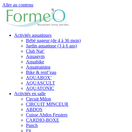
Aller au contenu
Activités aquatiques
Bébé nageur (de 4 à 36 mois)
Jardin aquatique (3 à 6 ans)
Club Nat’
Aquagym
Aquabike
Aquatraining
Bike & renf’eau
AQUABOX’
AQUASCULT
AQUATONIC
Activités en salle
Circuit Milon
CIRCUIT MINCEUR
ABDOS
Cuisse Abdos Fessiers
CARDIO-BOXE
Punch
Fit