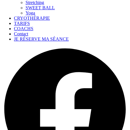
Stretching
SWEET BALL
Yoga
CRYOTHÉRAPIE
TARIFS
COACHS
Contact
JE RÉSERVE MA SÉANCE