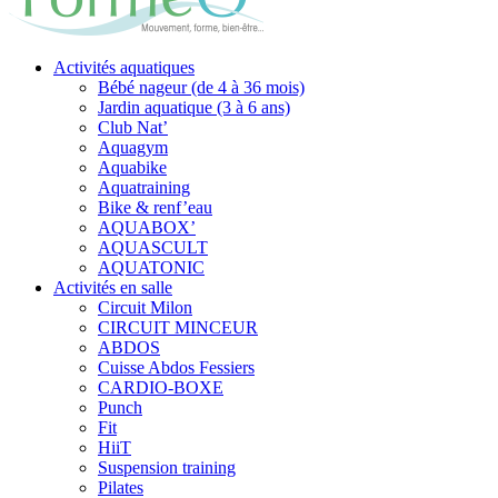
Activités aquatiques
Bébé nageur (de 4 à 36 mois)
Jardin aquatique (3 à 6 ans)
Club Nat’
Aquagym
Aquabike
Aquatraining
Bike & renf’eau
AQUABOX’
AQUASCULT
AQUATONIC
Activités en salle
Circuit Milon
CIRCUIT MINCEUR
ABDOS
Cuisse Abdos Fessiers
CARDIO-BOXE
Punch
Fit
HiiT
Suspension training
Pilates