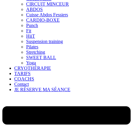
CIRCUIT MINCEUR
ABDOS
Cuisse Abdos Fessiers
CARDIO-BOXE
Punch
Fit
HiiT
Suspension training
Pilates
Stretching
SWEET BALL
Yoga
CRYOTHÉRAPIE
TARIFS
COACHS
Contact
JE RÉSERVE MA SÉANCE