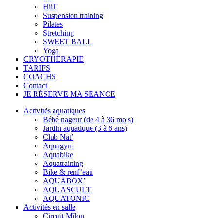
HiiT
Suspension training
Pilates
Stretching
SWEET BALL
Yoga
CRYOTHÉRAPIE
TARIFS
COACHS
Contact
JE RÉSERVE MA SÉANCE
Activités aquatiques
Bébé nageur (de 4 à 36 mois)
Jardin aquatique (3 à 6 ans)
Club Nat’
Aquagym
Aquabike
Aquatraining
Bike & renf’eau
AQUABOX’
AQUASCULT
AQUATONIC
Activités en salle
Circuit Milon