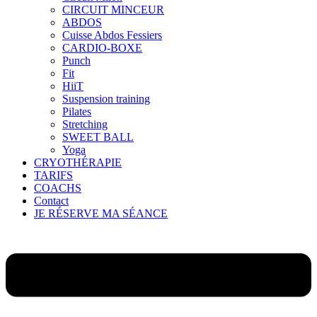
CIRCUIT MINCEUR
ABDOS
Cuisse Abdos Fessiers
CARDIO-BOXE
Punch
Fit
HiiT
Suspension training
Pilates
Stretching
SWEET BALL
Yoga
CRYOTHÉRAPIE
TARIFS
COACHS
Contact
JE RÉSERVE MA SÉANCE