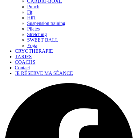
CARDIO-BOXE
Punch
Fit
HiiT
Suspension training
Pilates
Stretching
SWEET BALL
Yoga
CRYOTHÉRAPIE
TARIFS
COACHS
Contact
JE RÉSERVE MA SÉANCE