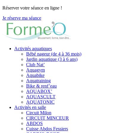
Réserver votre séance en ligne !
Je réserve ma séance
Activités aquatiques
Bébé nageur (de 4 à 36 mois)
Jardin aquatique (3 à 6 ans)
Club Nat’
Aquagym
Aquabike
Aquatraining
Bike & renf’eau
AQUABOX’
AQUASCULT
AQUATONIC
Activités en salle
Circuit Milon
CIRCUIT MINCEUR
ABDOS
Cuisse Abdos Fessiers