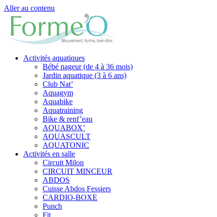
Aller au contenu
Activités aquatiques
Bébé nageur (de 4 à 36 mois)
Jardin aquatique (3 à 6 ans)
Club Nat’
Aquagym
Aquabike
Aquatraining
Bike & renf’eau
AQUABOX’
AQUASCULT
AQUATONIC
Activités en salle
Circuit Milon
CIRCUIT MINCEUR
ABDOS
Cuisse Abdos Fessiers
CARDIO-BOXE
Punch
Fit