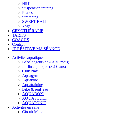
HiiT
Suspension training
Pilates
Stretching
SWEET BALL
Yoga
CRYOTHÉRAPIE
TARIFS
COACHS
Contact
JE RÉSERVE MA SÉANCE
Activités aquatiques
Bébé nageur (de 4 à 36 mois)
Jardin aquatique (3 à 6 ans)
Club Nat’
Aquagym
Aquabike
Aquatraining
Bike & renf’eau
AQUABOX’
AQUASCULT
AQUATONIC
Activités en salle
Circuit Milon