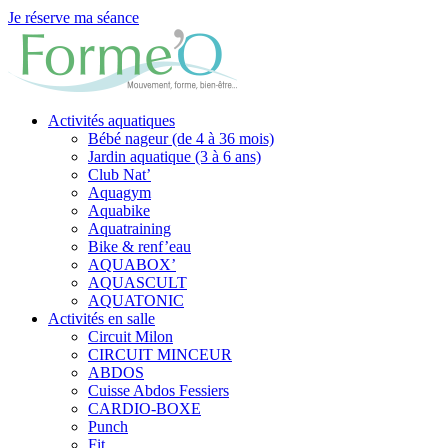
Je réserve ma séance
Activités aquatiques
Bébé nageur (de 4 à 36 mois)
Jardin aquatique (3 à 6 ans)
Club Nat’
Aquagym
Aquabike
Aquatraining
Bike & renf’eau
AQUABOX’
AQUASCULT
AQUATONIC
Activités en salle
Circuit Milon
CIRCUIT MINCEUR
ABDOS
Cuisse Abdos Fessiers
CARDIO-BOXE
Punch
Fit