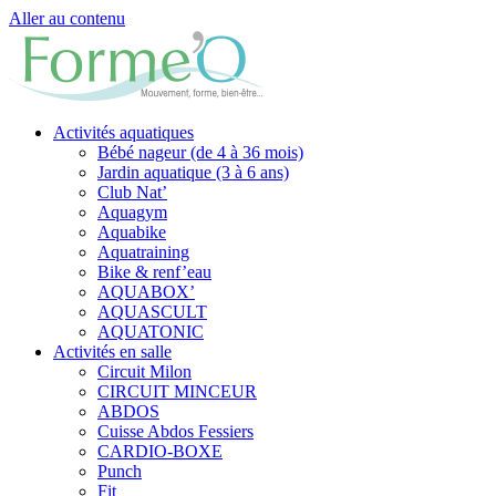
Aller au contenu
Activités aquatiques
Bébé nageur (de 4 à 36 mois)
Jardin aquatique (3 à 6 ans)
Club Nat’
Aquagym
Aquabike
Aquatraining
Bike & renf’eau
AQUABOX’
AQUASCULT
AQUATONIC
Activités en salle
Circuit Milon
CIRCUIT MINCEUR
ABDOS
Cuisse Abdos Fessiers
CARDIO-BOXE
Punch
Fit