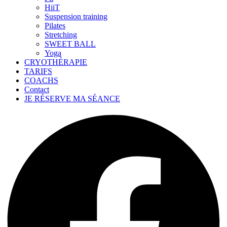
HiiT
Suspension training
Pilates
Stretching
SWEET BALL
Yoga
CRYOTHÉRAPIE
TARIFS
COACHS
Contact
JE RÉSERVE MA SÉANCE