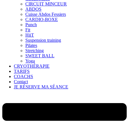
CIRCUIT MINCEUR
ABDOS
Cuisse Abdos Fessiers
CARDIO-BOXE
Punch
Fit
HiiT
Suspension training
Pilates
Stretching
SWEET BALL
Yoga
CRYOTHÉRAPIE
TARIFS
COACHS
Contact
JE RÉSERVE MA SÉANCE