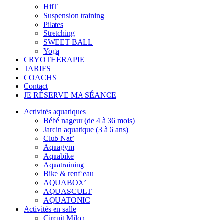
HiiT
Suspension training
Pilates
Stretching
SWEET BALL
Yoga
CRYOTHÉRAPIE
TARIFS
COACHS
Contact
JE RÉSERVE MA SÉANCE
Activités aquatiques
Bébé nageur (de 4 à 36 mois)
Jardin aquatique (3 à 6 ans)
Club Nat’
Aquagym
Aquabike
Aquatraining
Bike & renf’eau
AQUABOX’
AQUASCULT
AQUATONIC
Activités en salle
Circuit Milon