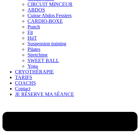
CIRCUIT MINCEUR
ABDOS
Cuisse Abdos Fessiers
CARDIO-BOXE
Punch
Fit
HiiT
Suspension training
Pilates
Stretching
SWEET BALL
Yoga
CRYOTHÉRAPIE
TARIFS
COACHS
Contact
JE RÉSERVE MA SÉANCE