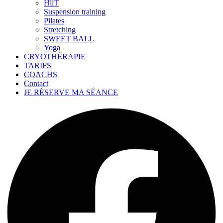
HiiT
Suspension training
Pilates
Stretching
SWEET BALL
Yoga
CRYOTHÉRAPIE
TARIFS
COACHS
Contact
JE RÉSERVE MA SÉANCE