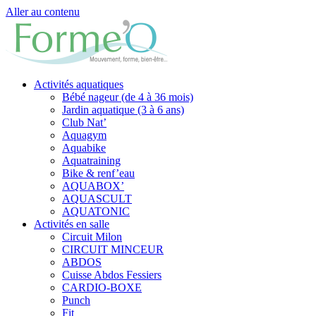
Aller au contenu
Activités aquatiques
Bébé nageur (de 4 à 36 mois)
Jardin aquatique (3 à 6 ans)
Club Nat’
Aquagym
Aquabike
Aquatraining
Bike & renf’eau
AQUABOX’
AQUASCULT
AQUATONIC
Activités en salle
Circuit Milon
CIRCUIT MINCEUR
ABDOS
Cuisse Abdos Fessiers
CARDIO-BOXE
Punch
Fit