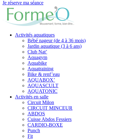
Je réserve ma séance
Activités aquatiques
Bébé nageur (de 4 à 36 mois)
Jardin aquatique (3 à 6 ans)
Club Nat’
Aquagym
Aquabike
Aquatraining
Bike & renf’eau
AQUABOX’
AQUASCULT
AQUATONIC
Activités en salle
Circuit Milon
CIRCUIT MINCEUR
ABDOS
Cuisse Abdos Fessiers
CARDIO-BOXE
Punch
Fit