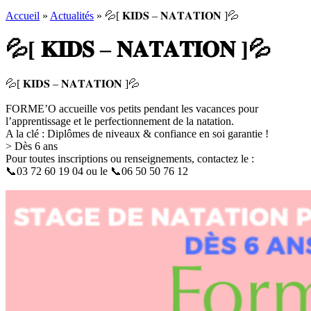
Accueil
»
Actualités
»
💦[ 𝐊𝐈𝐃𝐒 – 𝐍𝐀𝐓𝐀𝐓𝐈𝐎𝐍 ]💦
💦[ 𝐊𝐈𝐃𝐒 – 𝐍𝐀𝐓𝐀𝐓𝐈𝐎𝐍 ]💦
💦
[ 𝐊𝐈𝐃𝐒 – 𝐍𝐀𝐓𝐀𝐓𝐈𝐎𝐍 ]
💦
FORME’O accueille vos petits pendant les vacances pour
l’apprentissage et le perfectionnement de la natation.
A la clé : Diplômes de niveaux & confiance en soi garantie !
> Dès 6 ans
Pour toutes inscriptions ou renseignements, contactez le :
📞
03 72 60 19 04 ou le
📞
06 50 50 76 12