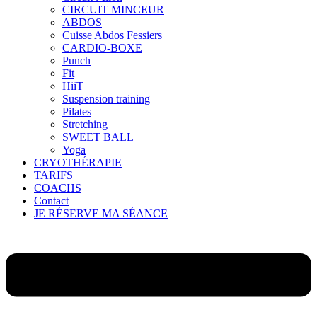
CIRCUIT MINCEUR
ABDOS
Cuisse Abdos Fessiers
CARDIO-BOXE
Punch
Fit
HiiT
Suspension training
Pilates
Stretching
SWEET BALL
Yoga
CRYOTHÉRAPIE
TARIFS
COACHS
Contact
JE RÉSERVE MA SÉANCE