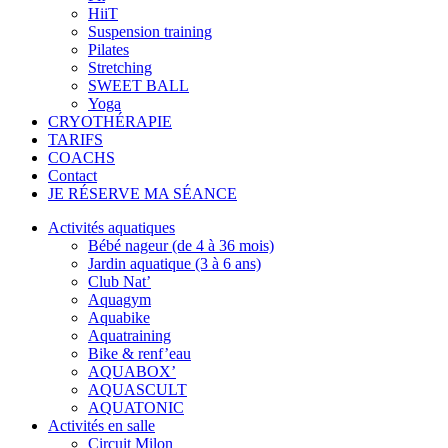
HiiT
Suspension training
Pilates
Stretching
SWEET BALL
Yoga
CRYOTHÉRAPIE
TARIFS
COACHS
Contact
JE RÉSERVE MA SÉANCE
Activités aquatiques
Bébé nageur (de 4 à 36 mois)
Jardin aquatique (3 à 6 ans)
Club Nat’
Aquagym
Aquabike
Aquatraining
Bike & renf’eau
AQUABOX’
AQUASCULT
AQUATONIC
Activités en salle
Circuit Milon