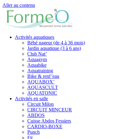
Aller au contenu
Activités aquatiques
Bébé nageur (de 4 à 36 mois)
Jardin aquatique (3 à 6 ans)
Club Nat’
Aquagym
Aquabike
Aquatraining
Bike & renf’eau
AQUABOX’
AQUASCULT
AQUATONIC
Activités en salle
Circuit Milon
CIRCUIT MINCEUR
ABDOS
Cuisse Abdos Fessiers
CARDIO-BOXE
Punch
Fit