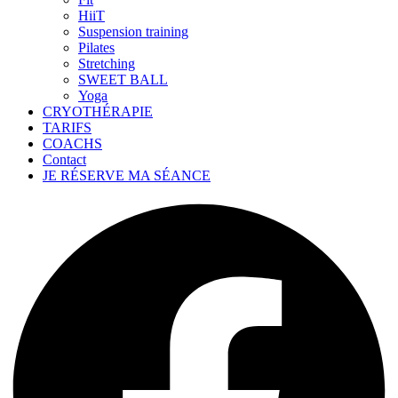
HiiT
Suspension training
Pilates
Stretching
SWEET BALL
Yoga
CRYOTHÉRAPIE
TARIFS
COACHS
Contact
JE RÉSERVE MA SÉANCE