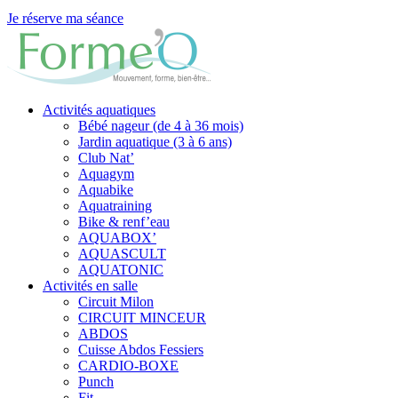
Je réserve ma séance
Activités aquatiques
Bébé nageur (de 4 à 36 mois)
Jardin aquatique (3 à 6 ans)
Club Nat’
Aquagym
Aquabike
Aquatraining
Bike & renf’eau
AQUABOX’
AQUASCULT
AQUATONIC
Activités en salle
Circuit Milon
CIRCUIT MINCEUR
ABDOS
Cuisse Abdos Fessiers
CARDIO-BOXE
Punch
Fit