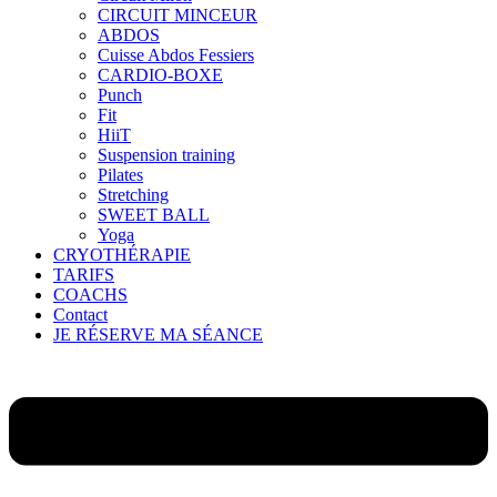
CIRCUIT MINCEUR
ABDOS
Cuisse Abdos Fessiers
CARDIO-BOXE
Punch
Fit
HiiT
Suspension training
Pilates
Stretching
SWEET BALL
Yoga
CRYOTHÉRAPIE
TARIFS
COACHS
Contact
JE RÉSERVE MA SÉANCE