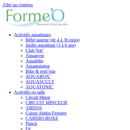
Aller au contenu
Activités aquatiques
Bébé nageur (de 4 à 36 mois)
Jardin aquatique (3 à 6 ans)
Club Nat’
Aquagym
Aquabike
Aquatraining
Bike & renf’eau
AQUABOX’
AQUASCULT
AQUATONIC
Activités en salle
Circuit Milon
CIRCUIT MINCEUR
ABDOS
Cuisse Abdos Fessiers
CARDIO-BOXE
Punch
Fit