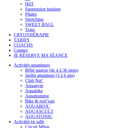
HiiT
Suspension training
Pilates
Stretching
SWEET BALL
Yoga
CRYOTHÉRAPIE
TARIFS
COACHS
Contact
JE RÉSERVE MA SÉANCE
Activités aquatiques
Bébé nageur (de 4 à 36 mois)
Jardin aquatique (3 à 6 ans)
Club Nat’
Aquagym
Aquabike
Aquatraining
Bike & renf’eau
AQUABOX’
AQUASCULT
AQUATONIC
Activités en salle
Circuit Milon