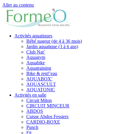
Aller au contenu
Activités aquatiques
Bébé nageur (de 4 à 36 mois)
Jardin aquatique (3 à 6 ans)
Club Nat’
Aquagym
Aquabike
Aquatraining
Bike & renf’eau
AQUABOX’
AQUASCULT
AQUATONIC
Activités en salle
Circuit Milon
CIRCUIT MINCEUR
ABDOS
Cuisse Abdos Fessiers
CARDIO-BOXE
Punch
Fit