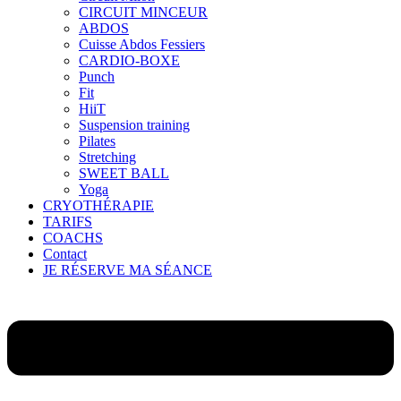
CIRCUIT MINCEUR
ABDOS
Cuisse Abdos Fessiers
CARDIO-BOXE
Punch
Fit
HiiT
Suspension training
Pilates
Stretching
SWEET BALL
Yoga
CRYOTHÉRAPIE
TARIFS
COACHS
Contact
JE RÉSERVE MA SÉANCE