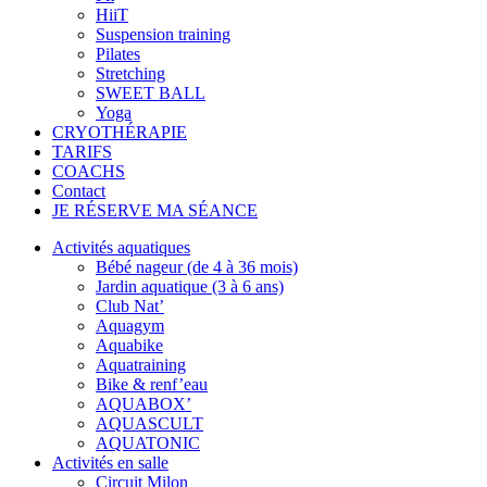
HiiT
Suspension training
Pilates
Stretching
SWEET BALL
Yoga
CRYOTHÉRAPIE
TARIFS
COACHS
Contact
JE RÉSERVE MA SÉANCE
Activités aquatiques
Bébé nageur (de 4 à 36 mois)
Jardin aquatique (3 à 6 ans)
Club Nat’
Aquagym
Aquabike
Aquatraining
Bike & renf’eau
AQUABOX’
AQUASCULT
AQUATONIC
Activités en salle
Circuit Milon