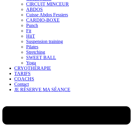
CIRCUIT MINCEUR
ABDOS
Cuisse Abdos Fessiers
CARDIO-BOXE
Punch
Fit
HiiT
Suspension training
Pilates
Stretching
SWEET BALL
Yoga
CRYOTHÉRAPIE
TARIFS
COACHS
Contact
JE RÉSERVE MA SÉANCE