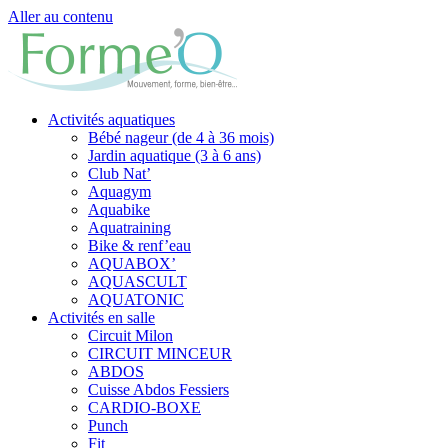
Aller au contenu
Activités aquatiques
Bébé nageur (de 4 à 36 mois)
Jardin aquatique (3 à 6 ans)
Club Nat’
Aquagym
Aquabike
Aquatraining
Bike & renf’eau
AQUABOX’
AQUASCULT
AQUATONIC
Activités en salle
Circuit Milon
CIRCUIT MINCEUR
ABDOS
Cuisse Abdos Fessiers
CARDIO-BOXE
Punch
Fit