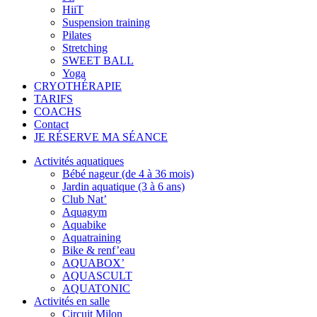
HiiT
Suspension training
Pilates
Stretching
SWEET BALL
Yoga
CRYOTHÉRAPIE
TARIFS
COACHS
Contact
JE RÉSERVE MA SÉANCE
Activités aquatiques
Bébé nageur (de 4 à 36 mois)
Jardin aquatique (3 à 6 ans)
Club Nat’
Aquagym
Aquabike
Aquatraining
Bike & renf’eau
AQUABOX’
AQUASCULT
AQUATONIC
Activités en salle
Circuit Milon