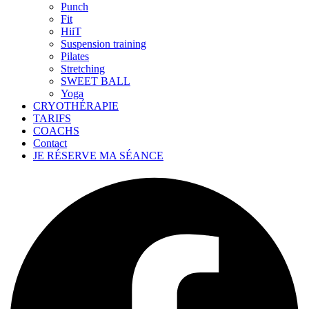
Punch
Fit
HiiT
Suspension training
Pilates
Stretching
SWEET BALL
Yoga
CRYOTHÉRAPIE
TARIFS
COACHS
Contact
JE RÉSERVE MA SÉANCE