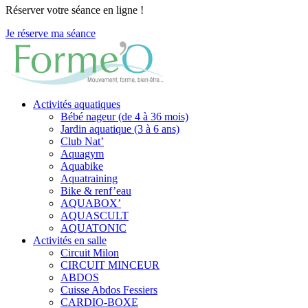
Réserver votre séance en ligne !
Je réserve ma séance
Activités aquatiques
Bébé nageur (de 4 à 36 mois)
Jardin aquatique (3 à 6 ans)
Club Nat’
Aquagym
Aquabike
Aquatraining
Bike & renf’eau
AQUABOX’
AQUASCULT
AQUATONIC
Activités en salle
Circuit Milon
CIRCUIT MINCEUR
ABDOS
Cuisse Abdos Fessiers
CARDIO-BOXE