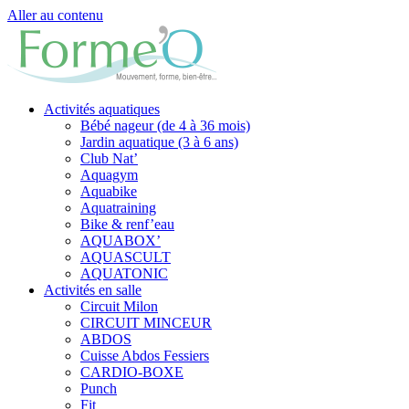
Aller au contenu
Activités aquatiques
Bébé nageur (de 4 à 36 mois)
Jardin aquatique (3 à 6 ans)
Club Nat’
Aquagym
Aquabike
Aquatraining
Bike & renf’eau
AQUABOX’
AQUASCULT
AQUATONIC
Activités en salle
Circuit Milon
CIRCUIT MINCEUR
ABDOS
Cuisse Abdos Fessiers
CARDIO-BOXE
Punch
Fit