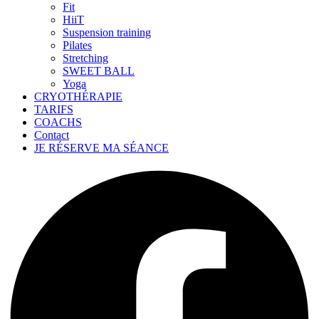
Fit
HiiT
Suspension training
Pilates
Stretching
SWEET BALL
Yoga
CRYOTHÉRAPIE
TARIFS
COACHS
Contact
JE RÉSERVE MA SÉANCE