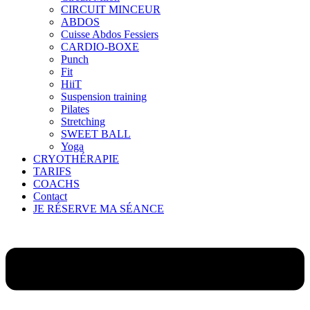
CIRCUIT MINCEUR
ABDOS
Cuisse Abdos Fessiers
CARDIO-BOXE
Punch
Fit
HiiT
Suspension training
Pilates
Stretching
SWEET BALL
Yoga
CRYOTHÉRAPIE
TARIFS
COACHS
Contact
JE RÉSERVE MA SÉANCE