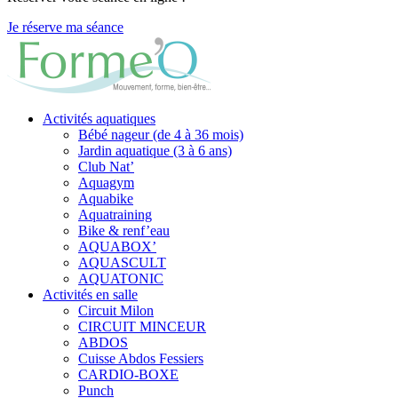
Je réserve ma séance
Activités aquatiques
Bébé nageur (de 4 à 36 mois)
Jardin aquatique (3 à 6 ans)
Club Nat’
Aquagym
Aquabike
Aquatraining
Bike & renf’eau
AQUABOX’
AQUASCULT
AQUATONIC
Activités en salle
Circuit Milon
CIRCUIT MINCEUR
ABDOS
Cuisse Abdos Fessiers
CARDIO-BOXE
Punch