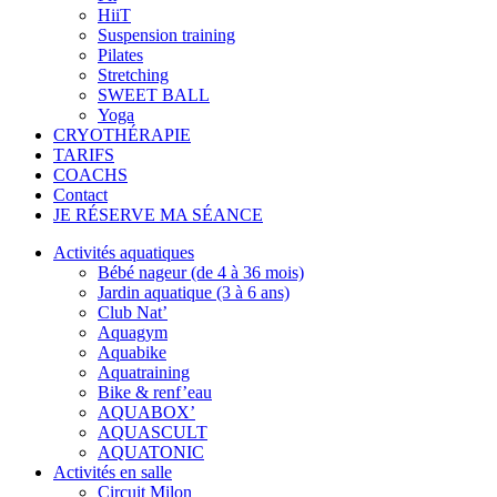
HiiT
Suspension training
Pilates
Stretching
SWEET BALL
Yoga
CRYOTHÉRAPIE
TARIFS
COACHS
Contact
JE RÉSERVE MA SÉANCE
Activités aquatiques
Bébé nageur (de 4 à 36 mois)
Jardin aquatique (3 à 6 ans)
Club Nat’
Aquagym
Aquabike
Aquatraining
Bike & renf’eau
AQUABOX’
AQUASCULT
AQUATONIC
Activités en salle
Circuit Milon