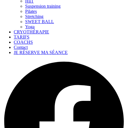
HiiT
Suspension training
Pilates
Stretching
SWEET BALL
Yoga
CRYOTHÉRAPIE
TARIFS
COACHS
Contact
JE RÉSERVE MA SÉANCE