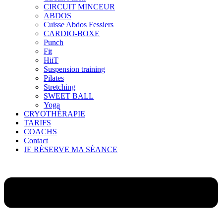
CIRCUIT MINCEUR
ABDOS
Cuisse Abdos Fessiers
CARDIO-BOXE
Punch
Fit
HiiT
Suspension training
Pilates
Stretching
SWEET BALL
Yoga
CRYOTHÉRAPIE
TARIFS
COACHS
Contact
JE RÉSERVE MA SÉANCE