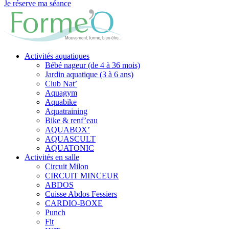
Je réserve ma séance
Activités aquatiques
Bébé nageur (de 4 à 36 mois)
Jardin aquatique (3 à 6 ans)
Club Nat’
Aquagym
Aquabike
Aquatraining
Bike & renf’eau
AQUABOX’
AQUASCULT
AQUATONIC
Activités en salle
Circuit Milon
CIRCUIT MINCEUR
ABDOS
Cuisse Abdos Fessiers
CARDIO-BOXE
Punch
Fit