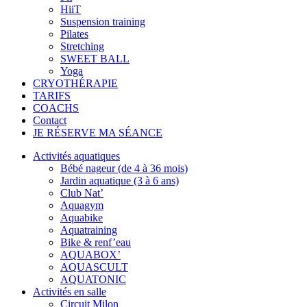
HiiT
Suspension training
Pilates
Stretching
SWEET BALL
Yoga
CRYOTHÉRAPIE
TARIFS
COACHS
Contact
JE RÉSERVE MA SÉANCE
Activités aquatiques
Bébé nageur (de 4 à 36 mois)
Jardin aquatique (3 à 6 ans)
Club Nat’
Aquagym
Aquabike
Aquatraining
Bike & renf’eau
AQUABOX’
AQUASCULT
AQUATONIC
Activités en salle
Circuit Milon