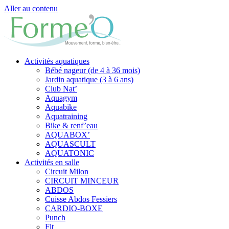
Aller au contenu
Activités aquatiques
Bébé nageur (de 4 à 36 mois)
Jardin aquatique (3 à 6 ans)
Club Nat’
Aquagym
Aquabike
Aquatraining
Bike & renf’eau
AQUABOX’
AQUASCULT
AQUATONIC
Activités en salle
Circuit Milon
CIRCUIT MINCEUR
ABDOS
Cuisse Abdos Fessiers
CARDIO-BOXE
Punch
Fit