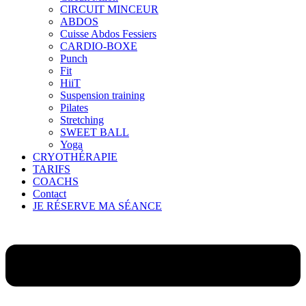
CIRCUIT MINCEUR
ABDOS
Cuisse Abdos Fessiers
CARDIO-BOXE
Punch
Fit
HiiT
Suspension training
Pilates
Stretching
SWEET BALL
Yoga
CRYOTHÉRAPIE
TARIFS
COACHS
Contact
JE RÉSERVE MA SÉANCE