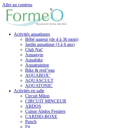
Aller au contenu
Activités aquatiques
Bébé nageur (de 4 à 36 mois)
Jardin aquatique (3 à 6 ans)
Club Nat’
Aquagym
Aquabike
Aquatraining
Bike & renf’eau
AQUABOX’
AQUASCULT
AQUATONIC
Activités en salle
Circuit Milon
CIRCUIT MINCEUR
ABDOS
Cuisse Abdos Fessiers
CARDIO-BOXE
Punch
Fit