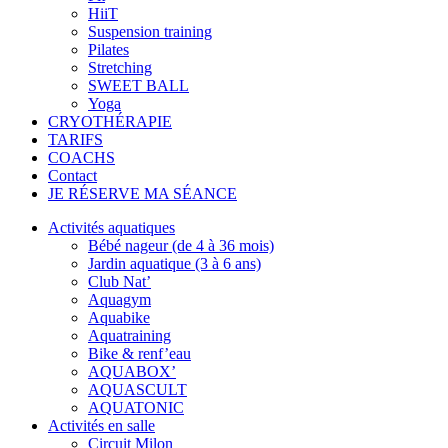
HiiT
Suspension training
Pilates
Stretching
SWEET BALL
Yoga
CRYOTHÉRAPIE
TARIFS
COACHS
Contact
JE RÉSERVE MA SÉANCE
Activités aquatiques
Bébé nageur (de 4 à 36 mois)
Jardin aquatique (3 à 6 ans)
Club Nat’
Aquagym
Aquabike
Aquatraining
Bike & renf’eau
AQUABOX’
AQUASCULT
AQUATONIC
Activités en salle
Circuit Milon