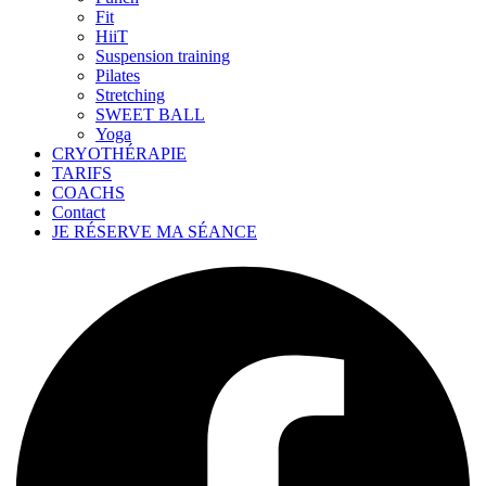
Fit
HiiT
Suspension training
Pilates
Stretching
SWEET BALL
Yoga
CRYOTHÉRAPIE
TARIFS
COACHS
Contact
JE RÉSERVE MA SÉANCE