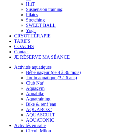
HiiT
Suspension training
Pilates
Stretching
SWEET BALL
Yoga
CRYOTHÉRAPIE
TARIFS
COACHS
Contact
JE RÉSERVE MA SÉANCE
Activités aquatiques
Bébé nageur (de 4 à 36 mois)
Jardin aquatique (3 à 6 ans)
Club Nat’
Aquagym
Aquabike
Aquatraining
Bike & renf’eau
AQUABOX’
AQUASCULT
AQUATONIC
Activités en salle
Circuit Milon