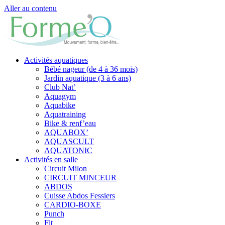
Aller au contenu
Activités aquatiques
Bébé nageur (de 4 à 36 mois)
Jardin aquatique (3 à 6 ans)
Club Nat’
Aquagym
Aquabike
Aquatraining
Bike & renf’eau
AQUABOX’
AQUASCULT
AQUATONIC
Activités en salle
Circuit Milon
CIRCUIT MINCEUR
ABDOS
Cuisse Abdos Fessiers
CARDIO-BOXE
Punch
Fit