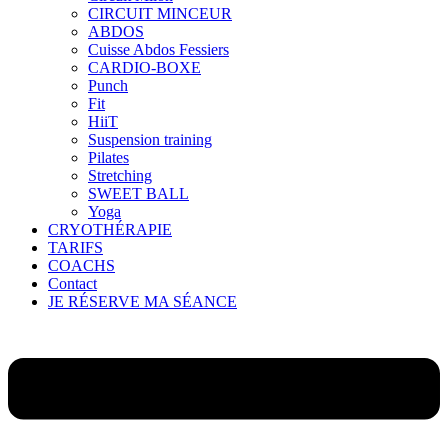
CIRCUIT MINCEUR
ABDOS
Cuisse Abdos Fessiers
CARDIO-BOXE
Punch
Fit
HiiT
Suspension training
Pilates
Stretching
SWEET BALL
Yoga
CRYOTHÉRAPIE
TARIFS
COACHS
Contact
JE RÉSERVE MA SÉANCE