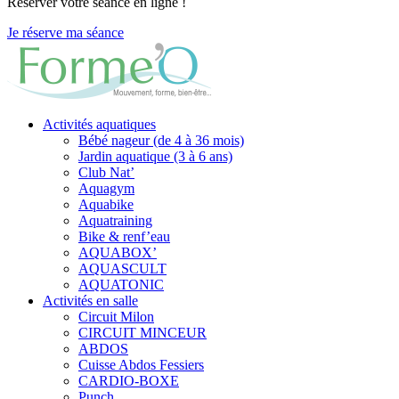
Réserver votre séance en ligne !
Je réserve ma séance
Activités aquatiques
Bébé nageur (de 4 à 36 mois)
Jardin aquatique (3 à 6 ans)
Club Nat’
Aquagym
Aquabike
Aquatraining
Bike & renf’eau
AQUABOX’
AQUASCULT
AQUATONIC
Activités en salle
Circuit Milon
CIRCUIT MINCEUR
ABDOS
Cuisse Abdos Fessiers
CARDIO-BOXE
Punch