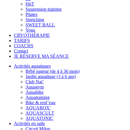
HiiT
Suspension training
Pilates
Stretching
SWEET BALL
Yoga
CRYOTHÉRAPIE
TARIFS
COACHS
Contact
JE RÉSERVE MA SÉANCE
Activités aquatiques
Bébé nageur (de 4 à 36 mois)
Jardin aquatique (3 à 6 ans)
Club Nat’
Aquagym
Aquabike
Aquatraining
Bike & renf’eau
AQUABOX’
AQUASCULT
AQUATONIC
Activités en salle
Circuit Milon