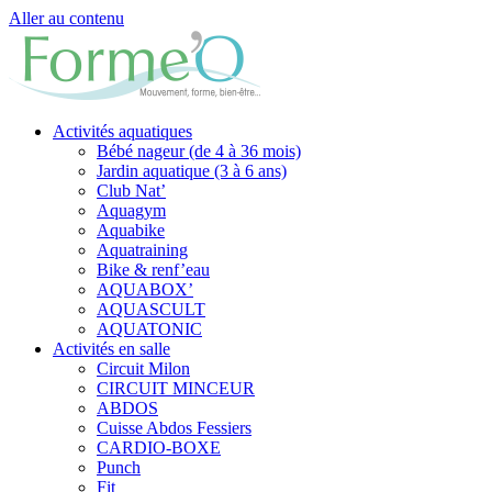
Aller au contenu
Activités aquatiques
Bébé nageur (de 4 à 36 mois)
Jardin aquatique (3 à 6 ans)
Club Nat’
Aquagym
Aquabike
Aquatraining
Bike & renf’eau
AQUABOX’
AQUASCULT
AQUATONIC
Activités en salle
Circuit Milon
CIRCUIT MINCEUR
ABDOS
Cuisse Abdos Fessiers
CARDIO-BOXE
Punch
Fit