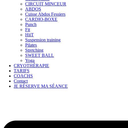
CIRCUIT MINCEUR
ABDOS
Cuisse Abdos Fessiers
CARDIO-BOXE
Punch
Fit
HiiT
Suspension training
Pilates
Stretching
SWEET BALL
Yoga
CRYOTHÉRAPIE
TARIFS
COACHS
Contact
JE RÉSERVE MA SÉANCE